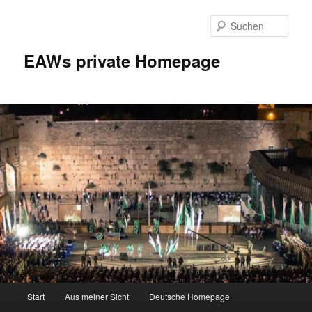
Zum
Inhalt
Such
wechseln
EAWs private Homepage
Hauptmenü
Start
Aus meiner Sicht
Deutsche Homepage