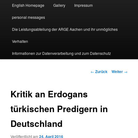
English Homepage
Gallery
Impressum
personal messages
Die Leistungsabteilung der ARGE Aachen und ihr unmögliches
Verhalten
Informationen zur Datenverarbeitung und zum Datenschutz
Beitragsnavigation
←
Zurück
Weiter
→
Kritik an Erdogans
türkischen Predigern in
Deutschland
Veröffentlicht am
24. April 2016