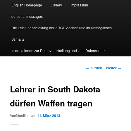
English Homepage
Gallery
Impressum
personal messages
Die Leistungsabteilung der ARGE Aachen und ihr unmögliches
Verhalten
Informationen zur Datenverarbeitung und zum Datenschutz
Beitragsnavigation
←
Zurück
Weiter
→
Lehrer in South Dakota
dürfen Waffen tragen
Veröffentlicht am
11. März 2013