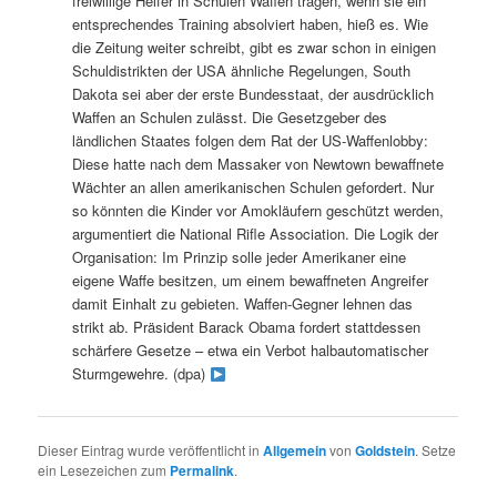
freiwillige Helfer in Schulen Waffen tragen, wenn sie ein
entsprechendes Training absolviert haben, hieß es. Wie
die Zeitung weiter schreibt, gibt es zwar schon in einigen
Schuldistrikten der USA ähnliche Regelungen, South
Dakota sei aber der erste Bundesstaat, der ausdrücklich
Waffen an Schulen zulässt. Die Gesetzgeber des
ländlichen Staates folgen dem Rat der US-Waffenlobby:
Diese hatte nach dem Massaker von Newtown bewaffnete
Wächter an allen amerikanischen Schulen gefordert. Nur
so könnten die Kinder vor Amokläufern geschützt werden,
argumentiert die National Rifle Association. Die Logik der
Organisation: Im Prinzip solle jeder Amerikaner eine
eigene Waffe besitzen, um einem bewaffneten Angreifer
damit Einhalt zu gebieten. Waffen-Gegner lehnen das
strikt ab. Präsident Barack Obama fordert stattdessen
schärfere Gesetze – etwa ein Verbot halbautomatischer
Sturmgewehre. (dpa)
Dieser Eintrag wurde veröffentlicht in
Allgemein
von
Goldstein
. Setze
ein Lesezeichen zum
Permalink
.