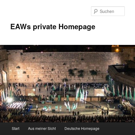
Zum
Inhalt
Such
wechseln
EAWs private Homepage
Hauptmenü
Start
Aus meiner Sicht
Deutsche Homepage