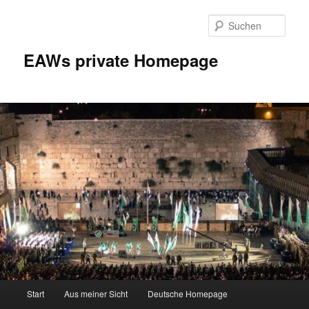
Zum
Inhalt
Such
wechseln
EAWs private Homepage
Hauptmenü
Start
Aus meiner Sicht
Deutsche Homepage