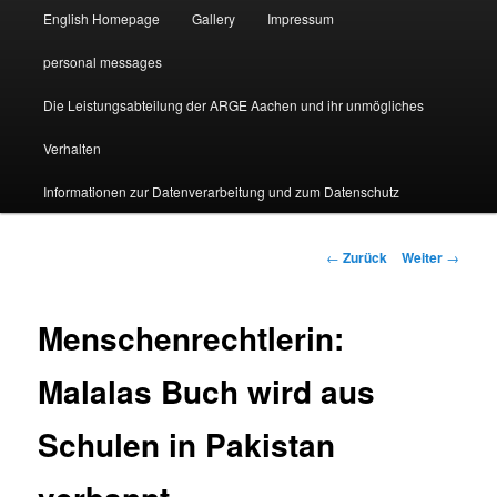
English Homepage
Gallery
Impressum
personal messages
Die Leistungsabteilung der ARGE Aachen und ihr unmögliches
Verhalten
Informationen zur Datenverarbeitung und zum Datenschutz
Beitragsnavigation
←
Zurück
Weiter
→
Menschenrechtlerin:
Malalas Buch wird aus
Schulen in Pakistan