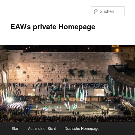
Zum
Inhalt
Such
wechseln
EAWs private Homepage
Hauptmenü
Start
Aus meiner Sicht
Deutsche Homepage