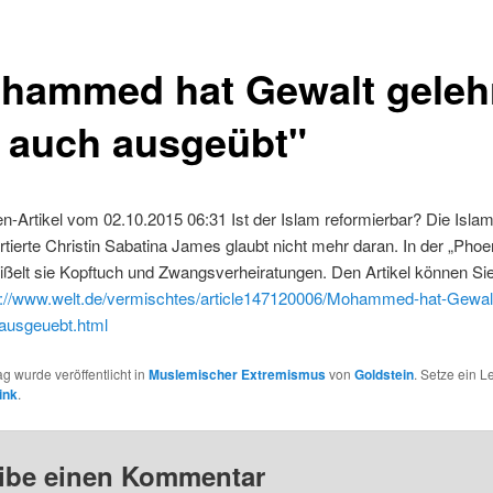
hammed hat Gewalt geleh
 auch ausgeübt"
n-Artikel vom 02.10.2015 06:31 Ist der Islam reformierbar? Die Islamk
tierte Christin Sabatina James glaubt nicht mehr daran. In der „Phoe
ßelt sie Kopftuch und Zwangsverheiratungen. Den Artikel können Sie
p://www.welt.de/vermischtes/article147120006/Mohammed-hat-Gewalt
ausgeuebt.html
ag wurde veröffentlicht in
Muslemischer Extremismus
von
Goldstein
. Setze ein 
ink
.
ibe einen Kommentar