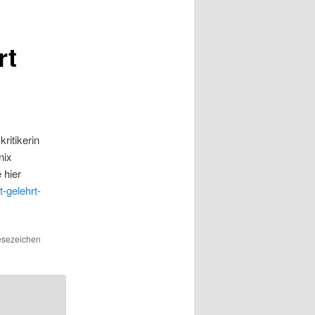
rt
ritikerin
nix
 hier
-gelehrt-
Lesezeichen