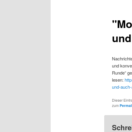
"Mo
und
Nachrichte
und konver
Runde“ gei
lesen:
htt
und-auch-
Dieser Eintr
zum
Permal
Schre