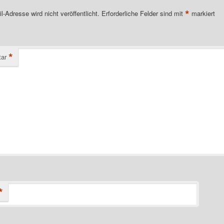
*
l-Adresse wird nicht veröffentlicht.
Erforderliche Felder sind mit
markiert
*
ar
*