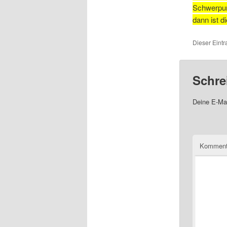
Schwerpun
dann ist d
Dieser Eintr
Schre
Deine E-Mai
Komment