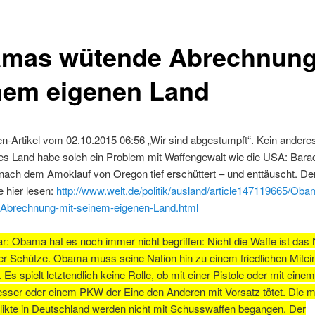
mas wütende Abrechnung
nem eigenen Land
n-Artikel vom 02.10.2015 06:56 „Wir sind abgestumpft“. Kein andere
tes Land habe solch ein Problem mit Waffengewalt wie die USA: Ba
 nach dem Amoklauf von Oregon tief erschüttert – und enttäuscht. Den
 hier lesen:
http://www.welt.de/politik/ausland/article147119665/Ob
Abrechnung-mit-seinem-eigenen-Land.html
 Obama hat es noch immer nicht begriffen: Nicht die Waffe ist das 
er Schütze. Obama muss seine Nation hin zu einem friedlichen Mitei
. Es spielt letztendlich keine Rolle, ob mit einer Pistole oder mit einem
ser oder einem PKW der Eine den Anderen mit Vorsatz tötet. Die m
likte in Deutschland werden nicht mit Schusswaffen begangen. Der