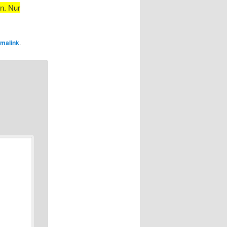
n. Nur
malink
.