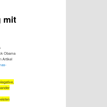
 mit
s
rack Obama
 Artikel
amas-
Negative,
nander
eisten