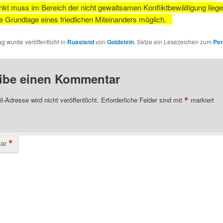
kt muss im Bereich der nicht gewaltsamen Konfliktbewältigung liege
ie Grundlage eines friedlichen Miteinanders möglich.
ag wurde veröffentlicht in
Russland
von
Goldstein
. Setze ein Lesezeichen zum
Per
ibe einen Kommentar
*
l-Adresse wird nicht veröffentlicht.
Erforderliche Felder sind mit
markiert
*
ar