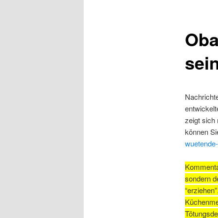
Oba
sei
Nachrichte
entwickel
zeigt sich
können Sie
wuetende-
Kommentar:
sondern d
“erziehen”
Küchenmes
Tötungsde