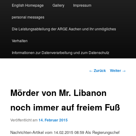
English Homepage
Gallery
Impressum
personal messages
Die Leistungsabteilung der ARGE Aachen und ihr unmögliches
Verhalten
Informationen zur Datenverarbeitung und zum Datenschutz
Beitragsnavigation
←
Zurück
Weiter
→
Mörder von Mr. Libanon
noch immer auf freiem Fuß
Veröffentlicht am
14. Februar 2015
Nachrichten-Artikel vom 14.02.2015 08:59 Als Regierungschef