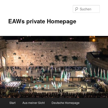
Zum
Inhalt
Such
wechseln
EAWs private Homepage
Hauptmenü
Start
Aus meiner Sicht
Deutsche Homepage