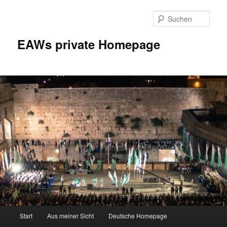
Zum
Inhalt
Such
wechseln
EAWs private Homepage
Hauptmenü
Start
Aus meiner Sicht
Deutsche Homepage