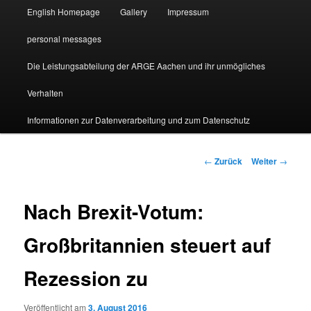
English Homepage
Gallery
Impressum
personal messages
Die Leistungsabteilung der ARGE Aachen und ihr unmögliches
Verhalten
Informationen zur Datenverarbeitung und zum Datenschutz
Beitragsnavigation
←
Zurück
Weiter
→
Nach Brexit-Votum:
Großbritannien steuert auf
Rezession zu
Veröffentlicht am
3. August 2016