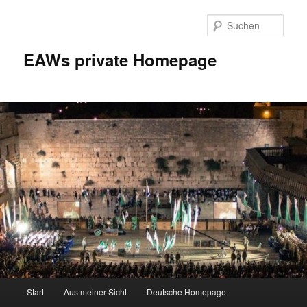
Zum
Inhalt
Such
wechseln
EAWs private Homepage
Hauptmenü
Start
Aus meiner Sicht
Deutsche Homepage