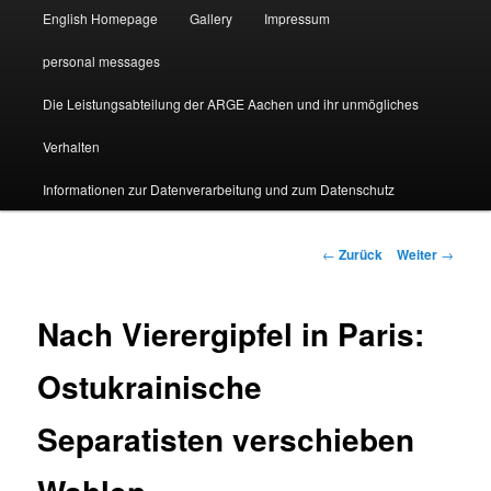
English Homepage
Gallery
Impressum
personal messages
Die Leistungsabteilung der ARGE Aachen und ihr unmögliches
Verhalten
Informationen zur Datenverarbeitung und zum Datenschutz
Beitragsnavigation
←
Zurück
Weiter
→
Nach Vierergipfel in Paris:
Ostukrainische
Separatisten verschieben