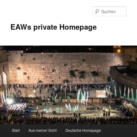
Zum
Inhalt
Such
wechseln
EAWs private Homepage
Hauptmenü
Start
Aus meiner Sicht
Deutsche Homepage