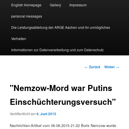
English Homepage
Gallery
Impressum
personal messages
Die Leistungsabteilung der ARGE Aachen und ihr unmögliches
Verhalten
Informationen zur Datenverarbeitung und zum Datenschutz
Beitragsnavigation
←
Zurück
Weiter
→
"Nemzow-Mord war Putins
Einschüchterungsversuch"
Veröffentlicht am
6. Juni 2015
Nachrichten-Artikel vom 06.06.2015 21:22 Boris Nemzow wurde