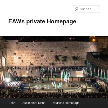
Zum
Inhalt
Such
wechseln
EAWs private Homepage
Hauptmenü
Start
Aus meiner Sicht
Deutsche Homepage