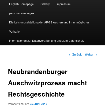
English Homepage
Gallery
Impressum
personal messages
Die Leistungsabteilung der ARGE Aachen und ihr unmögliches
Verhalten
Informationen zur Datenverarbeitung und zum Datenschutz
Beitragsnavigation
←
Zurück
Weiter
→
Neubrandenburger
Auschwitzprozess macht
Rechtsgeschichte
Veröffentlicht am
25. Juni 2017