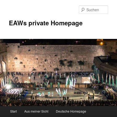
Zum
Inhalt
Such
wechseln
EAWs private Homepage
Hauptmenü
Start
Aus meiner Sicht
Deutsche Homepage