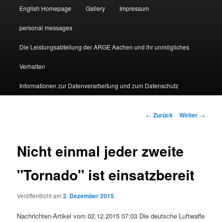
English Homepage
Gallery
Impressum
personal messages
Die Leistungsabteilung der ARGE Aachen und ihr unmögliches
Verhalten
Informationen zur Datenverarbeitung und zum Datenschutz
Beitragsnavigation
←
Zurück
Weiter
→
Nicht einmal jeder zweite
"Tornado" ist einsatzbereit
Veröffentlicht am
2. Dezember 2015
Nachrichten-Artikel vom 02.12.2015 07:03 Die deutsche Luftwaffe