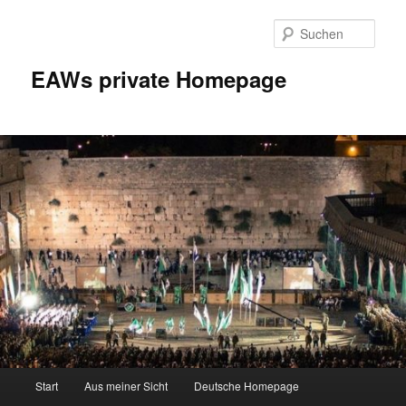
Zum
Inhalt
Such
wechseln
EAWs private Homepage
Hauptmenü
Start
Aus meiner Sicht
Deutsche Homepage