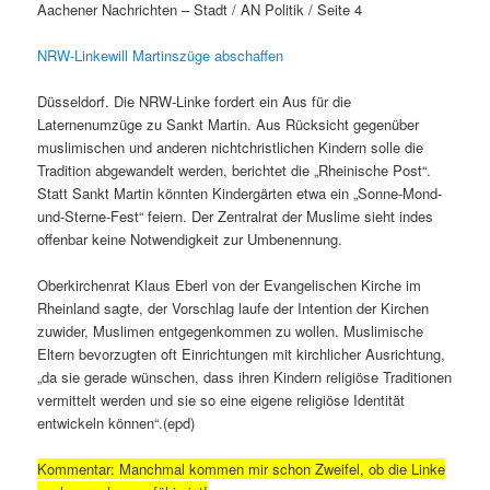
Aachener Nachrichten – Stadt / AN Politik / Seite 4
NRW-Linkewill Martinszüge abschaffen
Düsseldorf. Die NRW-Linke fordert ein Aus für die
Laternenumzüge zu Sankt Martin. Aus Rücksicht gegenüber
muslimischen und anderen nichtchristlichen Kindern solle die
Tradition abgewandelt werden, berichtet die „Rheinische Post“.
Statt Sankt Martin könnten Kindergärten etwa ein „Sonne-Mond-
und-Sterne-Fest“ feiern. Der Zentralrat der Muslime sieht indes
offenbar keine Notwendigkeit zur Umbenennung.
Oberkirchenrat Klaus Eberl von der Evangelischen Kirche im
Rheinland sagte, der Vorschlag laufe der Intention der Kirchen
zuwider, Muslimen entgegenkommen zu wollen. Muslimische
Eltern bevorzugten oft Einrichtungen mit kirchlicher Ausrichtung,
„da sie gerade wünschen, dass ihren Kindern religiöse Traditionen
vermittelt werden und sie so eine eigene religiöse Identität
entwickeln können“.(epd)
Kommentar: Manchmal kommen mir schon Zweifel, ob die Linke