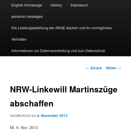
English Homepage
Gallery
Impressum
personal messages
Die Leistungsabteilung der ARGE Aachen und ihr unmögliches
Verhalten
Informationen zur Datenverarbeitung und zum Datenschutz
Beitragsnavigation
←
Zurück
Weiter
→
NRW-Linkewill Martinszüge
abschaffen
Veröffentlicht am
6. November 2013
Mi, 6. Nov. 2013