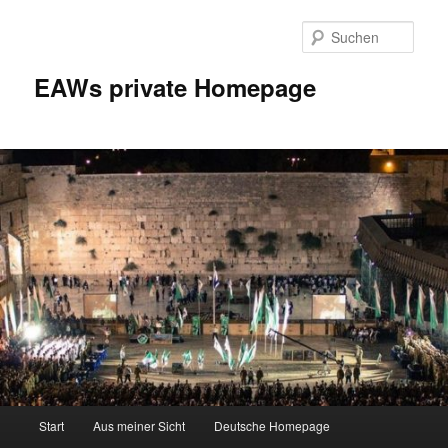
Zum
Inhalt
Such
wechseln
EAWs private Homepage
Hauptmenü
Start
Aus meiner Sicht
Deutsche Homepage