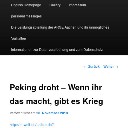
English Homepage
Gallery
Impressum
personal messages
Die Leistungsabteilung der ARGE Aachen und ihr unmögliches
Verhalten
Informationen zur Datenverarbeitung und zum Datenschutz
Beitragsnavigation
←
Zurück
Weiter
→
Peking droht – Wenn ihr
das macht, gibt es Krieg
Veröffentlicht am
28. November 2013
http://m.welt.de/article.do?