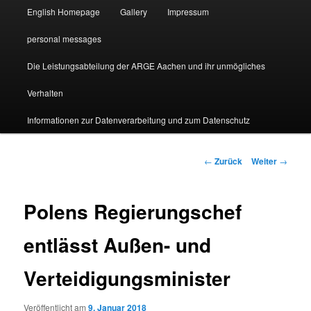
English Homepage
Gallery
Impressum
personal messages
Die Leistungsabteilung der ARGE Aachen und ihr unmögliches
Verhalten
Informationen zur Datenverarbeitung und zum Datenschutz
Beitragsnavigation
←
Zurück
Weiter
→
Polens Regierungschef
entlässt Außen- und
Verteidigungsminister
Veröffentlicht am
9. Januar 2018