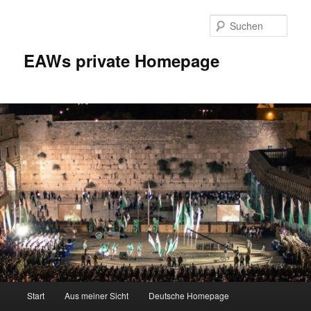
Zum
Inhalt
Such
wechseln
EAWs private Homepage
Hauptmenü
Start
Aus meiner Sicht
Deutsche Homepage