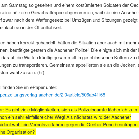
 am Samstag so gesehen und einem kostümierten Soldaten der Oec
 seine hölzerne Gewehrattrappe abgenommen, weil sie eine Anschei
darf zwar nach dem Waffengesetz bei Umzügen und Sitzungen gezeigt
einfach so in der Öffentlichkeit.
en haben korrekt gehandelt, hätten die Situation aber auch mit meh
nen, bestätigte gestern die Aachener Polizei. Die einigte sich mit der
h darauf, die Waffen künftig gesammelt in geschlossenen Koffern zu 
ungen zu transportieren. Gemeinsam appellierten sie an die Jecken, 
stümwahl zu sein. (hr)
l finden Sie im ePaper unter:
aper.zeitungsverlag-aachen.de/2.0/article/506ab4f168
 Es gibt viele Möglichkeiten, sich als Polizeibeamte lächerlich zu 
chon ein sehr einfallsreicher Weg! Als nächstes wird der Aachener
sident wohl ein Verbotsverfahren gegen die Oecher Penn beantragen 
sche Organisation?