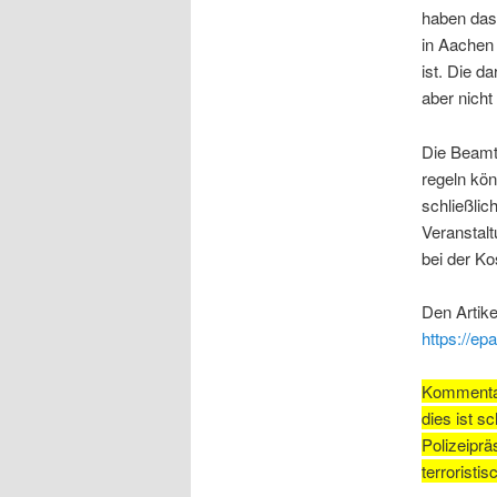
haben das
in Aachen
ist. Die 
aber nicht 
Die Beamt
regeln kön
schließlic
Veranstalt
bei der Ko
Den Artike
https://ep
Kommentar:
dies ist s
Polizeiprä
terroristi