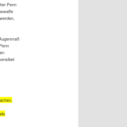
her Penn
nswaffe
 werden,
r Augenmaß
 Penn
den
sensibel
machen,
als