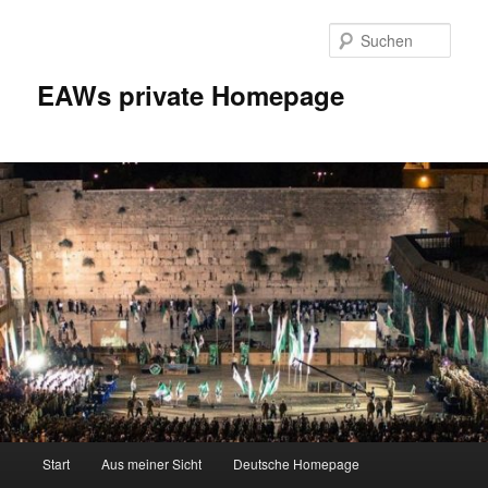
Zum
Inhalt
Such
wechseln
EAWs private Homepage
Hauptmenü
Start
Aus meiner Sicht
Deutsche Homepage