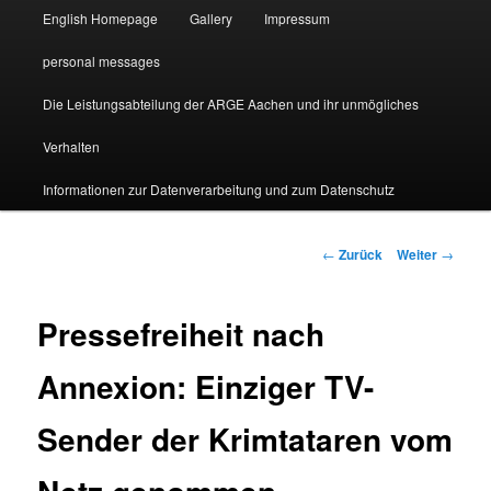
English Homepage
Gallery
Impressum
personal messages
Die Leistungsabteilung der ARGE Aachen und ihr unmögliches
Verhalten
Informationen zur Datenverarbeitung und zum Datenschutz
Beitragsnavigation
←
Zurück
Weiter
→
Pressefreiheit nach
Annexion: Einziger TV-
Sender der Krimtataren vom