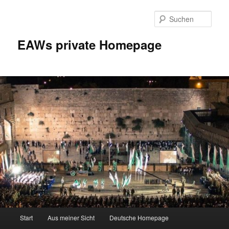
Zum
Inhalt
Such
wechseln
EAWs private Homepage
Hauptmenü
Start
Aus meiner Sicht
Deutsche Homepage