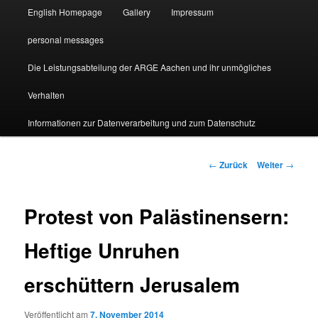
English Homepage
Gallery
Impressum
personal messages
Die Leistungsabteilung der ARGE Aachen und ihr unmögliches
Verhalten
Informationen zur Datenverarbeitung und zum Datenschutz
Beitragsnavigation
←
Zurück
Weiter
→
Protest von Palästinensern:
Heftige Unruhen
erschüttern Jerusalem
Veröffentlicht am
7. November 2014