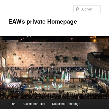
Zum
Inhalt
Such
wechseln
EAWs private Homepage
Hauptmenü
Start
Aus meiner Sicht
Deutsche Homepage