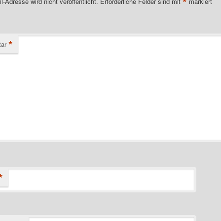
*
l-Adresse wird nicht veröffentlicht.
Erforderliche Felder sind mit
markiert
*
ar
*