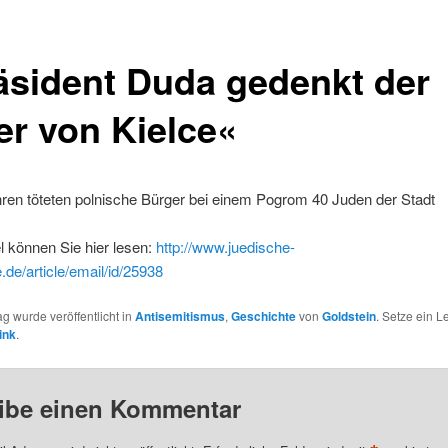
äsident Duda gedenkt der
er von Kielce«
ren töteten polnische Bürger bei einem Pogrom 40 Juden der Stadt
l können Sie hier lesen:
http://www.juedische-
.de/article/email/id/25938
ag wurde veröffentlicht in
Antisemitismus
,
Geschichte
von
Goldstein
. Setze ein 
ink
.
ibe einen Kommentar