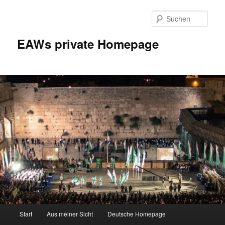
Zum
Inhalt
Such
wechseln
EAWs private Homepage
Hauptmenü
Start
Aus meiner Sicht
Deutsche Homepage