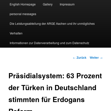
English Homepage
Gallery
Impressum
personal messages
Die Leistungsabteilung der ARGE Aachen und ihr unmögliches
Verhalten
Informationen zur Datenverarbeitung und zum Datenschutz
Beitragsnavigation
←
Zurück
Weiter
→
Präsidialsystem: 63 Prozent
der Türken in Deutschland
stimmten für Erdogans