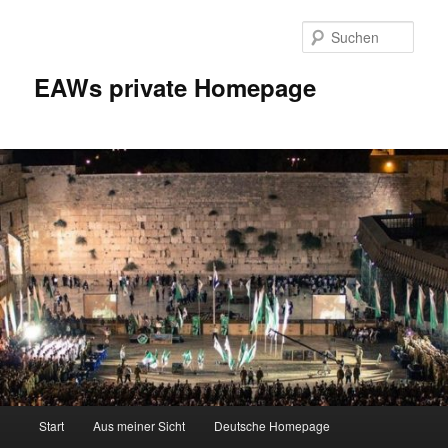
Zum
Inhalt
Such
wechseln
EAWs private Homepage
Hauptmenü
Start
Aus meiner Sicht
Deutsche Homepage