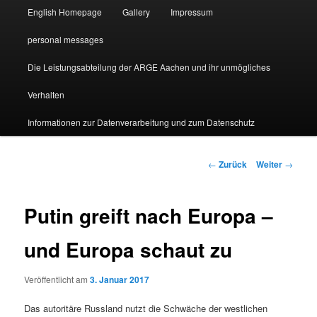
English Homepage
Gallery
Impressum
personal messages
Die Leistungsabteilung der ARGE Aachen und ihr unmögliches
Verhalten
Informationen zur Datenverarbeitung und zum Datenschutz
Beitragsnavigation
←
Zurück
Weiter
→
Putin greift nach Europa –
und Europa schaut zu
Veröffentlicht am
3. Januar 2017
Das autoritäre Russland nutzt die Schwäche der westlichen