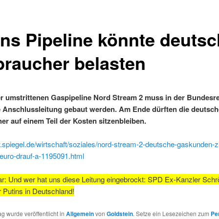
ins Pipeline könnte deuts
braucher belasten
 umstrittenen Gaspipeline Nord Stream 2 muss in der Bundesre
e Anschlussleitung gebaut werden. Am Ende dürften die deutsc
er auf einem Teil der Kosten sitzenbleiben.
.spiegel.de/wirtschaft/soziales/nord-stream-2-deutsche-gaskunden-z
-euro-drauf-a-1195091.html
: Und wer hat uns diese Leitung eingebrockt: SPD Ex-Kanzler Schrö
r Putins in Deutschland!
ag wurde veröffentlicht in
Allgemein
von
Goldstein
. Setze ein Lesezeichen zum
Pe