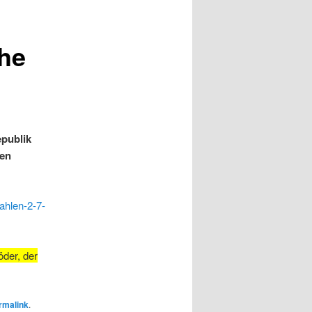
che
publik
hen
ahlen-2-7-
der, der
rmalink
.