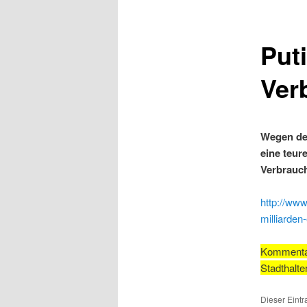
Put
Ver
Wegen der
eine teur
Verbrauch
http://www
milliarden
Kommentar
Stadthalte
Dieser Eintr