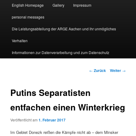
English Homepage
Gallery
Impressum
personal messages
Die Leistungsabteilung der ARGE Aachen und ihr unmögliches
Verhalten
Informationen zur Datenverarbeitung und zum Datenschutz
Beitragsnavigation
←
Zurück
Weiter
→
Putins Separatisten
entfachen einen Winterkrieg
Veröffentlicht am
1. Februar 2017
Im Gebiet Donezk reißen die Kämpfe nicht ab – dem Minsker