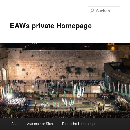
Zum
Inhalt
Such
wechseln
EAWs private Homepage
Hauptmenü
Start
Aus meiner Sicht
Deutsche Homepage