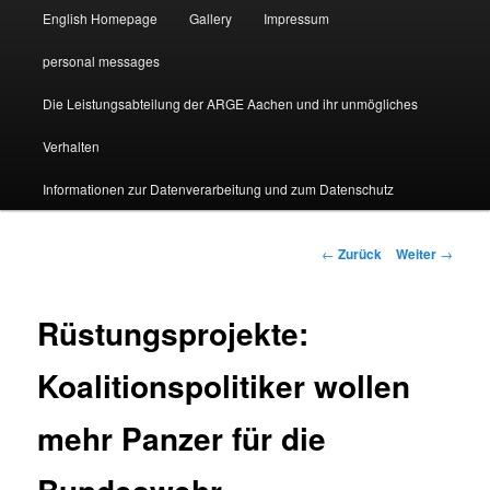
English Homepage
Gallery
Impressum
personal messages
Die Leistungsabteilung der ARGE Aachen und ihr unmögliches
Verhalten
Informationen zur Datenverarbeitung und zum Datenschutz
Beitragsnavigation
←
Zurück
Weiter
→
Rüstungsprojekte:
Koalitionspolitiker wollen
mehr Panzer für die