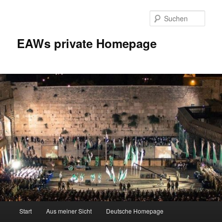
Zum
Inhalt
Such
wechseln
EAWs private Homepage
Hauptmenü
Start
Aus meiner Sicht
Deutsche Homepage