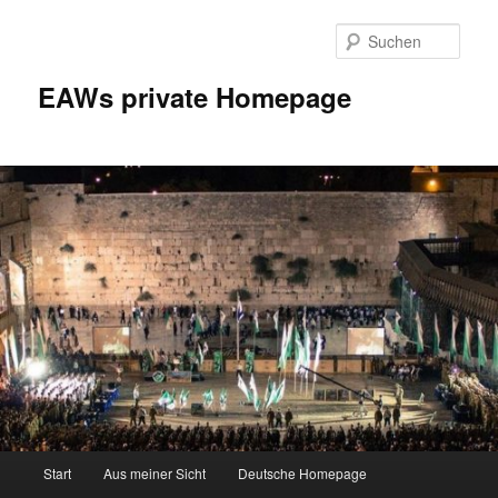
Zum
Inhalt
Such
wechseln
EAWs private Homepage
Hauptmenü
Start
Aus meiner Sicht
Deutsche Homepage