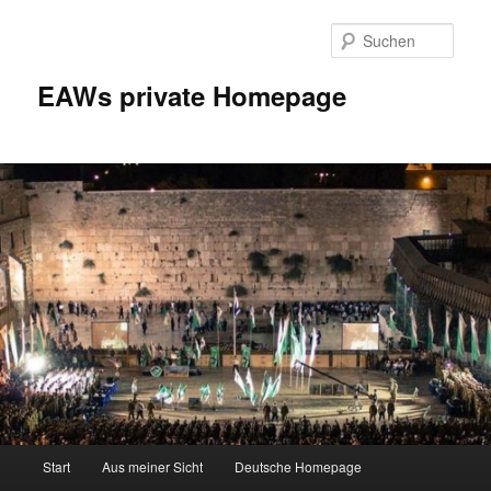
Zum
Inhalt
Such
wechseln
EAWs private Homepage
Hauptmenü
Start
Aus meiner Sicht
Deutsche Homepage