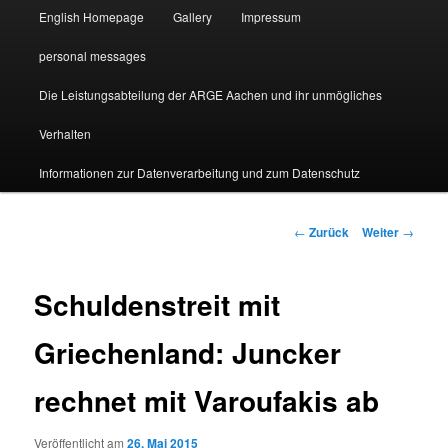
English Homepage
Gallery
Impressum
personal messages
Die Leistungsabteilung der ARGE Aachen und ihr unmögliches
Verhalten
Informationen zur Datenverarbeitung und zum Datenschutz
Beitragsnavigation
←
Zurück
Weiter
→
Schuldenstreit mit
Griechenland: Juncker
rechnet mit Varoufakis ab
Veröffentlicht am
26. Mai 2015