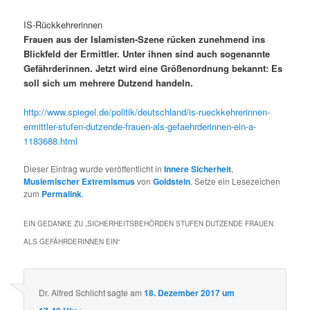
IS-Rückkehrerinnen
Frauen aus der Islamisten-Szene rücken zunehmend ins
Blickfeld der Ermittler. Unter ihnen sind auch sogenannte
Gefährderinnen. Jetzt wird eine Größenordnung bekannt: Es
soll sich um mehrere Dutzend handeln.
http://www.spiegel.de/politik/deutschland/is-rueckkehrerinnen-
ermittler-stufen-dutzende-frauen-als-gefaehrderinnen-ein-a-
1183688.html
Dieser Eintrag wurde veröffentlicht in
Innere Sicherheit
,
Muslemischer Extremismus
von
Goldstein
. Setze ein Lesezeichen
zum
Permalink
.
EIN GEDANKE ZU „
SICHERHEITSBEHÖRDEN STUFEN DUTZENDE FRAUEN
ALS GEFÄHRDERINNEN EIN
“
Dr. Alfred Schlicht
sagte am
18. Dezember 2017 um