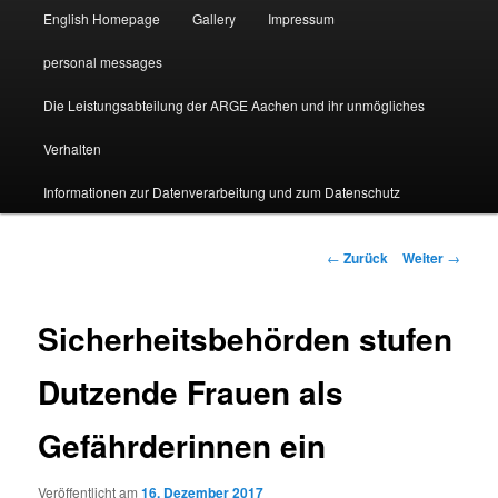
English Homepage
Gallery
Impressum
personal messages
Die Leistungsabteilung der ARGE Aachen und ihr unmögliches
Verhalten
Informationen zur Datenverarbeitung und zum Datenschutz
Beitragsnavigation
←
Zurück
Weiter
→
Sicherheitsbehörden stufen
Dutzende Frauen als
Gefährderinnen ein
Veröffentlicht am
16. Dezember 2017