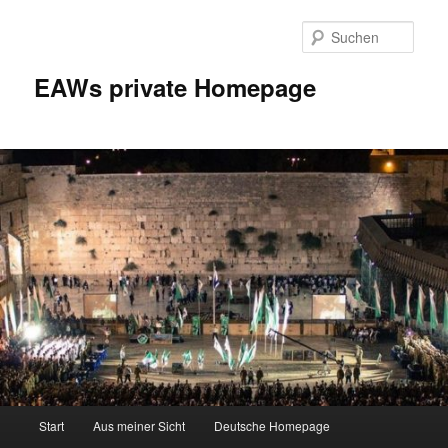
Zum
Inhalt
Such
wechseln
EAWs private Homepage
Hauptmenü
Start
Aus meiner Sicht
Deutsche Homepage