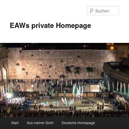
Zum
Inhalt
Such
wechseln
EAWs private Homepage
Hauptmenü
Start
Aus meiner Sicht
Deutsche Homepage