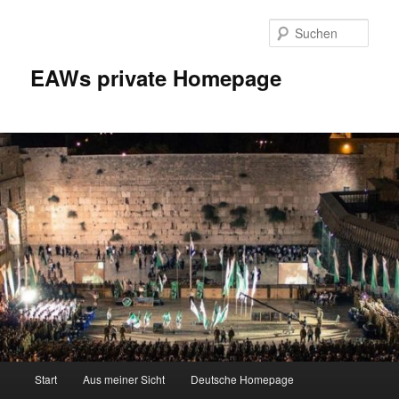
Zum
Inhalt
Such
wechseln
EAWs private Homepage
Hauptmenü
Start
Aus meiner Sicht
Deutsche Homepage