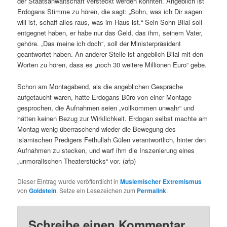
der Staatsanwaltschaft versteckt werden könnten. Angeblich ist
Erdogans Stimme zu hören, die sagt: „Sohn, was ich Dir sagen
will ist, schaff alles raus, was im Haus ist.“ Sein Sohn Bilal soll
entgegnet haben, er habe nur das Geld, das ihm, seinem Vater,
gehöre. „Das meine ich doch“, soll der Ministerpräsident
geantwortet haben. An anderer Stelle ist angeblich Bilal mit den
Worten zu hören, dass es „noch 30 weitere Millionen Euro“ gebe.
Schon am Montagabend, als die angeblichen Gespräche
aufgetaucht waren, hatte Erdogans Büro von einer Montage
gesprochen, die Aufnahmen seien „vollkommen unwahr“ und
hätten keinen Bezug zur Wirklichkeit. Erdogan selbst machte am
Montag wenig überraschend wieder die Bewegung des
islamischen Predigers Fethullah Gülen verantwortlich, hinter den
Aufnahmen zu stecken, und warf ihm die Inszenierung eines
„unmoralischen Theaterstücks“ vor. (afp)
Dieser Eintrag wurde veröffentlicht in
Muslemischer Extremismus
von
Goldstein
. Setze ein Lesezeichen zum
Permalink
.
Schreibe einen Kommentar