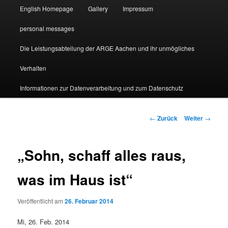
English Homepage
Gallery
Impressum
personal messages
Die Leistungsabteilung der ARGE Aachen und ihr unmögliches
Verhalten
Informationen zur Datenverarbeitung und zum Datenschutz
Beitragsnavigation
←
Zurück
Weiter
→
„Sohn, schaff alles raus,
was im Haus ist“
Veröffentlicht am
26. Februar 2014
Mi, 26. Feb. 2014