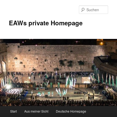
Zum
Inhalt
Such
wechseln
EAWs private Homepage
Hauptmenü
Start
Aus meiner Sicht
Deutsche Homepage