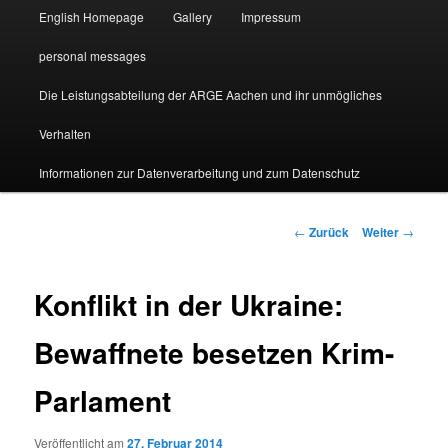
English Homepage
Gallery
Impressum
personal messages
Die Leistungsabteilung der ARGE Aachen und ihr unmögliches
Verhalten
Informationen zur Datenverarbeitung und zum Datenschutz
Beitragsnavigation
←
Zurück
Weiter
→
Konflikt in der Ukraine:
Bewaffnete besetzen Krim-
Parlament
Veröffentlicht am
27. Februar 2014