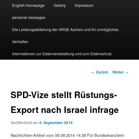
English Homepage
Gallery
Impressum
personal messages
Die Leistungsabteilung der ARGE Aachen und ihr unmögliches
Verhalten
Informationen zur Datenverarbeitung und zum Datenschutz
Beitragsnavigation
←
Zurück
Weiter
→
SPD-Vize stellt Rüstungs-
Export nach Israel infrage
Veröffentlicht am
6. September 2014
Nachrichten-Artikel vom 06.09.2014 14:38 Für Bundeskanzlerin