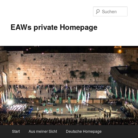
Zum
Inhalt
Such
wechseln
EAWs private Homepage
Hauptmenü
Start
Aus meiner Sicht
Deutsche Homepage