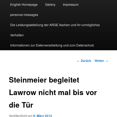
English Homepage
Gallery
Impressum
personal messages
Die Leistungsabteilung der ARGE Aachen und ihr unmögliches
Verhalten
Informationen zur Datenverarbeitung und zum Datenschutz
Beitragsnavigation
←
Zurück
Weiter
→
Steinmeier begleitet
Lawrow nicht mal bis vor
die Tür
Veröffentlicht am
9. März 2014