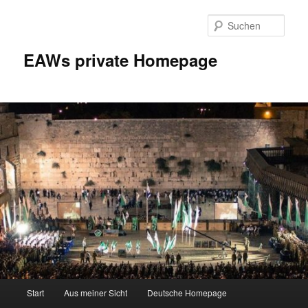
Zum
Inhalt
Such
wechseln
EAWs private Homepage
Hauptmenü
Start
Aus meiner Sicht
Deutsche Homepage