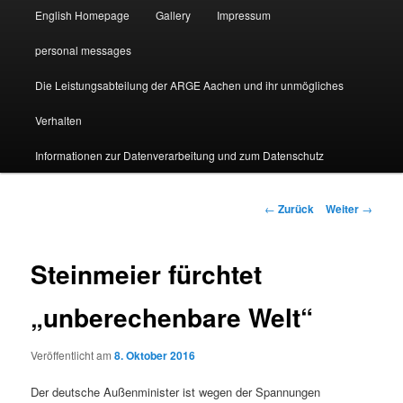
English Homepage
Gallery
Impressum
personal messages
Die Leistungsabteilung der ARGE Aachen und ihr unmögliches
Verhalten
Informationen zur Datenverarbeitung und zum Datenschutz
Beitragsnavigation
←
Zurück
Weiter
→
Steinmeier fürchtet
„unberechenbare Welt“
Veröffentlicht am
8. Oktober 2016
Der deutsche Außenminister ist wegen der Spannungen