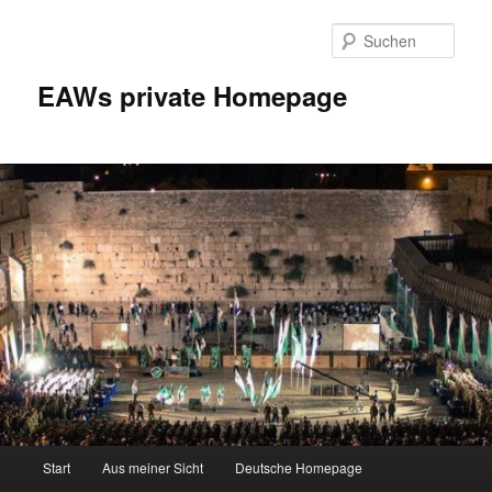
Zum
Inhalt
Such
wechseln
EAWs private Homepage
Hauptmenü
Start
Aus meiner Sicht
Deutsche Homepage