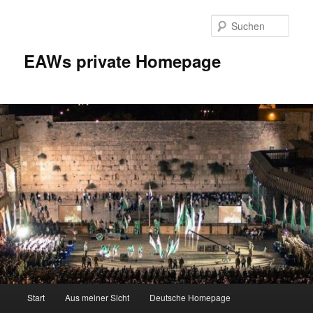
Zum
Inhalt
Such
wechseln
EAWs private Homepage
Hauptmenü
Start
Aus meiner Sicht
Deutsche Homepage