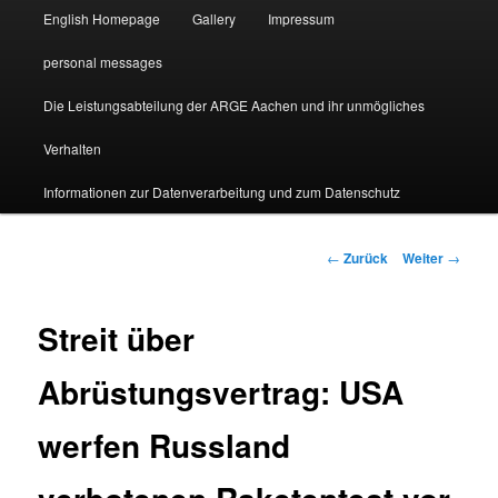
English Homepage
Gallery
Impressum
personal messages
Die Leistungsabteilung der ARGE Aachen und ihr unmögliches
Verhalten
Informationen zur Datenverarbeitung und zum Datenschutz
Beitragsnavigation
←
Zurück
Weiter
→
Streit über
Abrüstungsvertrag: USA
werfen Russland