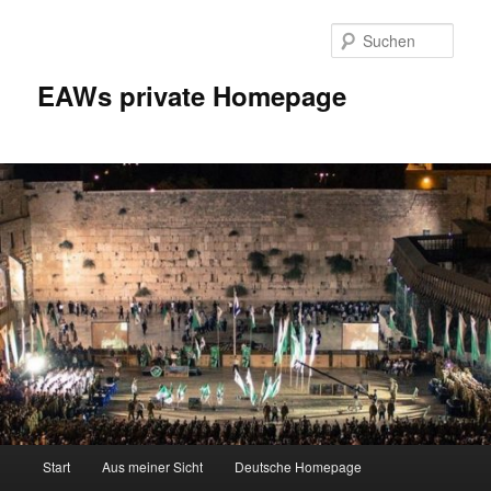
Zum
Inhalt
Such
wechseln
EAWs private Homepage
Hauptmenü
Start
Aus meiner Sicht
Deutsche Homepage