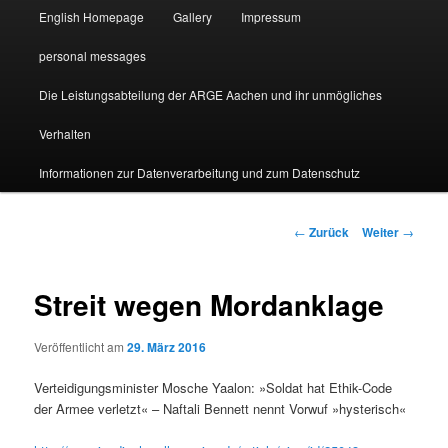
English Homepage
Gallery
Impressum
personal messages
Die Leistungsabteilung der ARGE Aachen und ihr unmögliches
Verhalten
Informationen zur Datenverarbeitung und zum Datenschutz
Beitragsnavigation
←
Zurück
Weiter
→
Streit wegen Mordanklage
Veröffentlicht am
29. März 2016
Verteidigungsminister Mosche Yaalon: »Soldat hat Ethik-Code
der Armee verletzt« – Naftali Bennett nennt Vorwuf »hysterisch«