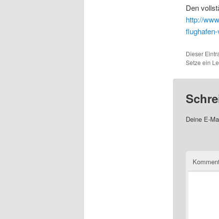
Den vollst
http://www
flughafen
Dieser Eintr
Setze ein L
Schre
Deine E-Mai
Komment