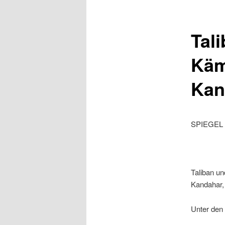
Tal
Käm
Kan
SPIEGEL 
Taliban u
Kandahar,
Unter den 