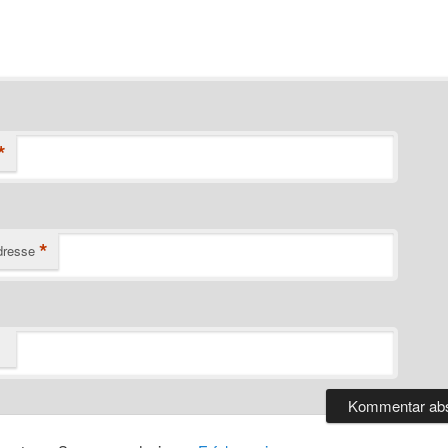
*
*
dresse