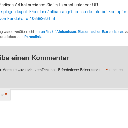
ändigen Artikel erreichen Sie im Internet unter der URL
.spiegel.de/politik/ausland/taliban-angriff-dutzende-tote-bei-kaempfe
-von-kandahar-a-1066886.html
ag wurde veröffentlicht in
Iran / Irak / Afghanistan
,
Muslemischer Extremismus
v
esezeichen zum
Permalink
.
ibe einen Kommentar
*
l-Adresse wird nicht veröffentlicht.
Erforderliche Felder sind mit
markiert
*
ar