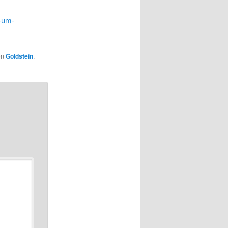
n-um-
on
Goldstein
.