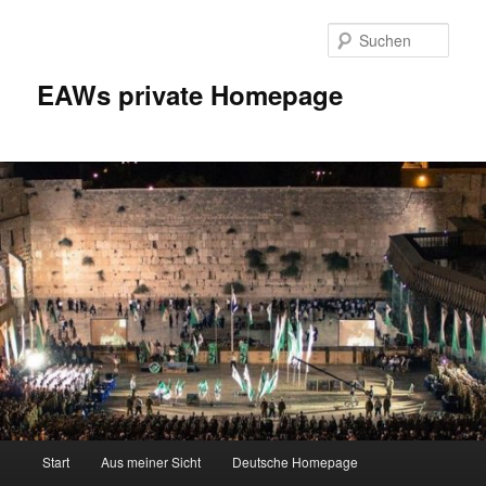
Zum
Inhalt
Such
wechseln
EAWs private Homepage
Hauptmenü
Start
Aus meiner Sicht
Deutsche Homepage