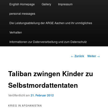
English Homepage
Gallery
Impressum
personal messages
Die Leistungsabteilung der ARGE Aachen und ihr unmögliches
Verhalten
Informationen zur Datenverarbeitung und zum Datenschutz
Beitragsnavigation
←
Zurück
Weiter
→
Taliban zwingen Kinder zu
Selbstmordattentaten
Veröffentlicht am
21. Februar 2012
KRIEG IN AFGHANISTAN