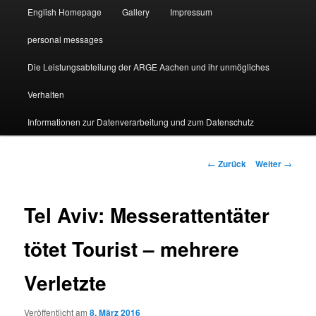
English Homepage
Gallery
Impressum
personal messages
Die Leistungsabteilung der ARGE Aachen und ihr unmögliches
Verhalten
Informationen zur Datenverarbeitung und zum Datenschutz
Beitragsnavigation
←
Zurück
Weiter
→
Tel Aviv: Messerattentäter
tötet Tourist – mehrere
Verletzte
Veröffentlicht am
8. März 2016