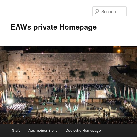
Zum
Inhalt
Such
wechseln
EAWs private Homepage
Hauptmenü
Start
Aus meiner Sicht
Deutsche Homepage