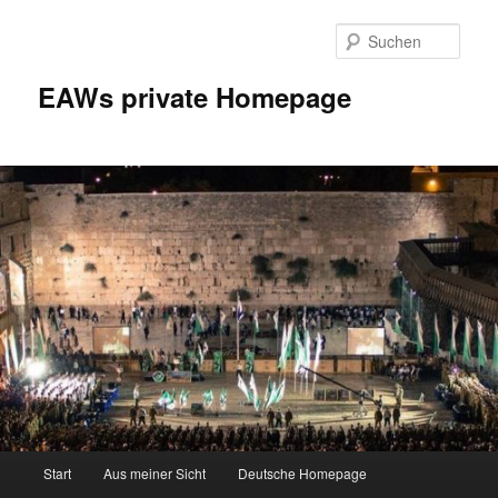
Zum
Inhalt
Such
wechseln
EAWs private Homepage
Hauptmenü
Start
Aus meiner Sicht
Deutsche Homepage