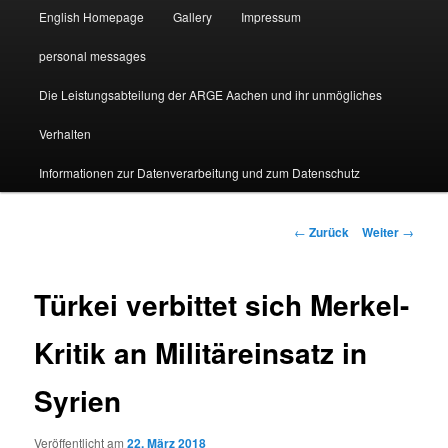
English Homepage
Gallery
Impressum
personal messages
Die Leistungsabteilung der ARGE Aachen und ihr unmögliches
Verhalten
Informationen zur Datenverarbeitung und zum Datenschutz
Beitragsnavigation
←
Zurück
Weiter
→
Türkei verbittet sich Merkel-
Kritik an Militäreinsatz in
Syrien
Veröffentlicht am
22. März 2018