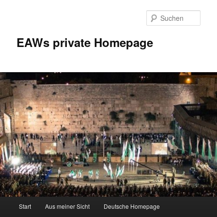
Zum
Inhalt
Such
wechseln
EAWs private Homepage
Hauptmenü
Start
Aus meiner Sicht
Deutsche Homepage