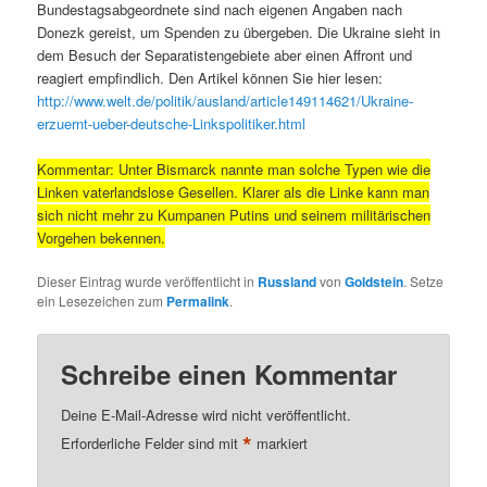
Bundestagsabgeordnete sind nach eigenen Angaben nach
Donezk gereist, um Spenden zu übergeben. Die Ukraine sieht in
dem Besuch der Separatistengebiete aber einen Affront und
reagiert empfindlich. Den Artikel können Sie hier lesen:
http://www.welt.de/politik/ausland/article149114621/Ukraine-
erzuernt-ueber-deutsche-Linkspolitiker.html
Kommentar: Unter Bismarck nannte man solche Typen wie die
Linken vaterlandslose Gesellen. Klarer als die Linke kann man
sich nicht mehr zu Kumpanen Putins und seinem militärischen
Vorgehen bekennen.
Dieser Eintrag wurde veröffentlicht in
Russland
von
Goldstein
. Setze
ein Lesezeichen zum
Permalink
.
Schreibe einen Kommentar
Deine E-Mail-Adresse wird nicht veröffentlicht.
*
Erforderliche Felder sind mit
markiert