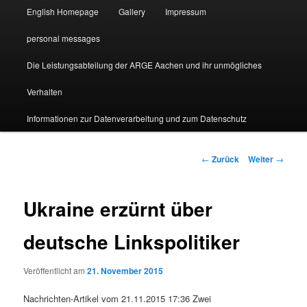
English Homepage
Gallery
Impressum
personal messages
Die Leistungsabteilung der ARGE Aachen und ihr unmögliches
Verhalten
Informationen zur Datenverarbeitung und zum Datenschutz
Beitragsnavigation
←
Zurück
Weiter
→
Ukraine erzürnt über
deutsche Linkspolitiker
Veröffentlicht am
21. November 2015
Nachrichten-Artikel vom 21.11.2015 17:36 Zwei