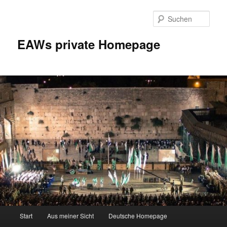
Zum
Inhalt
Such
wechseln
EAWs private Homepage
Hauptmenü
Start
Aus meiner Sicht
Deutsche Homepage