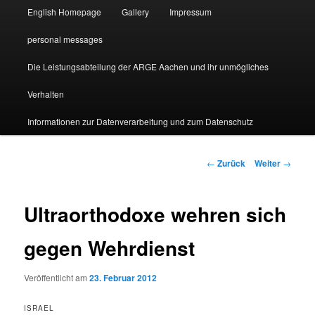
English Homepage
Gallery
Impressum
personal messages
Die Leistungsabteilung der ARGE Aachen und ihr unmögliches
Verhalten
Informationen zur Datenverarbeitung und zum Datenschutz
Beitragsnavigation
←
Zurück
Weiter
→
Ultraorthodoxe wehren sich
gegen Wehrdienst
Veröffentlicht am
23. Februar 2012
ISRAEL