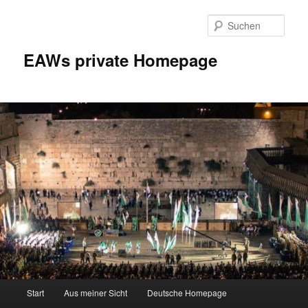
Zum
Inhalt
Such
wechseln
EAWs private Homepage
Hauptmenü
Start
Aus meiner Sicht
Deutsche Homepage