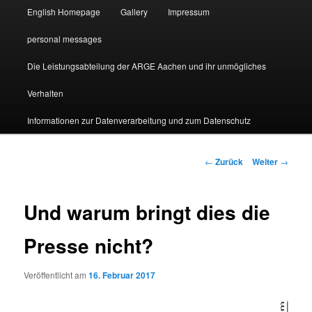
English Homepage
Gallery
Impressum
personal messages
Die Leistungsabteilung der ARGE Aachen und ihr unmögliches
Verhalten
Informationen zur Datenverarbeitung und zum Datenschutz
Beitragsnavigation
←
Zurück
Weiter
→
Und warum bringt dies die
Presse nicht?
Veröffentlicht am
16. Februar 2017