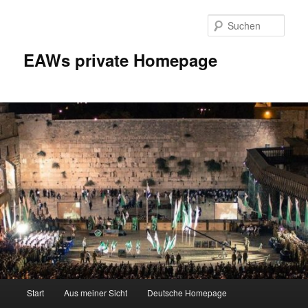
Zum
Inhalt
Such
wechseln
EAWs private Homepage
Hauptmenü
Start
Aus meiner Sicht
Deutsche Homepage