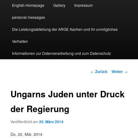
English Homepage
Gallery
Impressum
personal messages
Die Leistungsabteilung der ARGE Aachen und ihr unmögliches
Verhalten
Informationen zur Datenverarbeitung und zum Datenschutz
Beitragsnavigation
←
Zurück
Weiter
→
Ungarns Juden unter Druck
der Regierung
Veröffentlicht am
20. März 2014
Do, 20. Mär. 2014