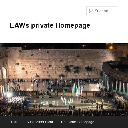
Zum
Inhalt
Such
wechseln
EAWs private Homepage
Hauptmenü
Start
Aus meiner Sicht
Deutsche Homepage