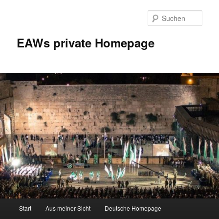
Zum
Inhalt
Such
wechseln
EAWs private Homepage
Hauptmenü
Start
Aus meiner Sicht
Deutsche Homepage