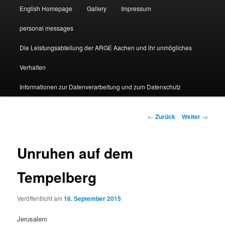
English Homepage
Gallery
Impressum
personal messages
Die Leistungsabteilung der ARGE Aachen und ihr unmögliches
Verhalten
Informationen zur Datenverarbeitung und zum Datenschutz
Beitragsnavigation
←
Zurück
Weiter
→
Unruhen auf dem
Tempelberg
Veröffentlicht am
16. September 2015
Jerusalem