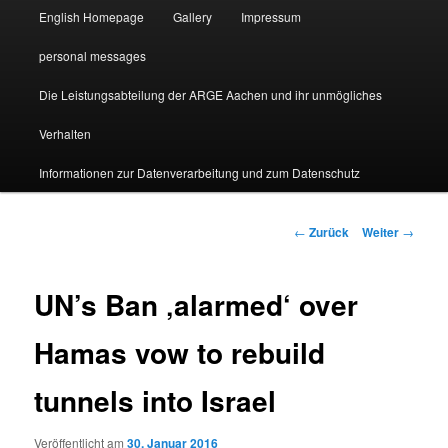
English Homepage
Gallery
Impressum
personal messages
Die Leistungsabteilung der ARGE Aachen und ihr unmögliches
Verhalten
Informationen zur Datenverarbeitung und zum Datenschutz
Beitragsnavigation
←
Zurück
Weiter
→
UN’s Ban ‚alarmed‘ over
Hamas vow to rebuild
tunnels into Israel
Veröffentlicht am
30. Januar 2016