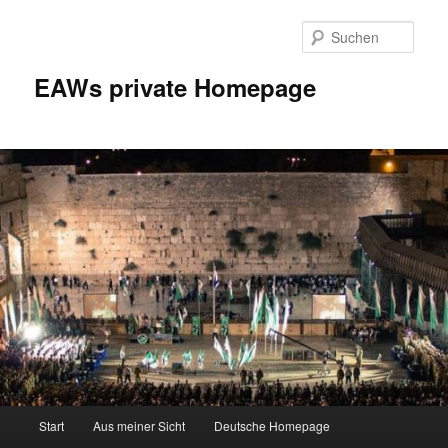
Zum
Inhalt
Such
wechseln
EAWs private Homepage
Hauptmenü
Start
Aus meiner Sicht
Deutsche Homepage