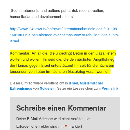
‚Such statements and actions put at risk reconstruction,
humanitarian and development efforts‘
http://www.i24news.tv/en/news/international/middle-east/101139-
160130-un-s-ban-alarmed-over-hamas-vow-to-rebuild-tunnels-into-
israel
Kommentar: An all die, die unbedingt Beton in den Gaza liefern
wollten und wollen: Ihr seid die, die den nächsten Angriffskrieg
der Hamas gegen Israel unterstützen! Ihr seit für die nächsten
tausenden von Toten im nächsten Gazakrieg verantwortlich!
Dieser Eintrag wurde veröffentlicht in
Israel
,
Muslemischer
Extremismus
von
Goldstein
. Setze ein Lesezeichen zum
Permalink
.
Schreibe einen Kommentar
Deine E-Mail-Adresse wird nicht veröffentlicht.
*
Erforderliche Felder sind mit
markiert