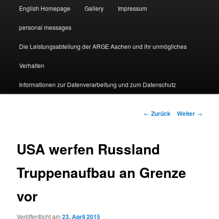
English Homepage
Gallery
Impressum
personal messages
Die Leistungsabteilung der ARGE Aachen und ihr unmögliches
Verhalten
Informationen zur Datenverarbeitung und zum Datenschutz
Beitragsnavigation
←
Zurück
Weiter
→
USA werfen Russland
Truppenaufbau an Grenze
vor
Veröffentlicht am
23. April 2015