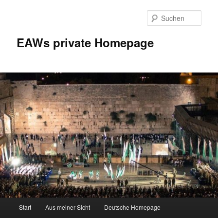
Zum
Inhalt
Such
wechseln
EAWs private Homepage
Hauptmenü
Start
Aus meiner Sicht
Deutsche Homepage