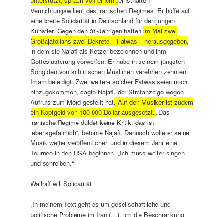
unterstützt, sprach von einem „
ernsthaften
Vernichtungswillen“ des iranischen Regimes. Er hoffe auf
eine breite Solidarität in Deutschland für den jungen
Künstler. Gegen den 31-Jährigen hatten
im Mai zwei
Großajatollahs zwei Dekrete – Fatwas – herausgegeben
,
in dem sie Najafi als Ketzer bezeichnen und ihm
Gotteslästerung vorwerfen. Er habe in seinem jüngsten
Song den von schiitischen Muslimen verehrten zehnten
Imam beleidigt. Zwei weitere solcher Fatwas seien noch
hinzugekommen, sagte Najafi, der Strafanzeige wegen
Aufrufs zum Mord gestellt hat
. Auf den Musiker ist zudem
ein Kopfgeld von 100 000 Dollar ausgesetzt.
„Das
iranische Regime duldet keine Kritik, das ist
lebensgefährlich“, betonte Najafi. Dennoch wolle er seine
Musik weiter veröffentlichen und in diesem Jahr eine
Tournee in den USA beginnen. „Ich muss weiter singen
und schreiben.“
Wallraff will Solidarität
„In meinem Text geht es um gesellschaftliche und
politische Probleme im Iran (…), um die Beschränkung