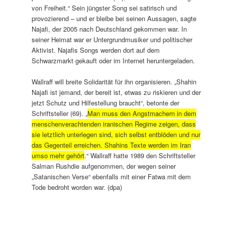
von Freiheit.“ Sein jüngster Song sei satirisch und
provozierend – und er bleibe bei seinen Aussagen, sagte
Najafi, der 2005 nach Deutschland gekommen war. In
seiner Heimat war er Untergrundmusiker und politischer
Aktivist. Najafis Songs werden dort auf dem
Schwarzmarkt gekauft oder im Internet heruntergeladen.
Wallraff will breite Solidarität für ihn organisieren. „Shahin
Najafi ist jemand, der bereit ist, etwas zu riskieren und der
jetzt Schutz und Hilfestellung braucht“, betonte der
Schriftsteller (69). „
Man muss den Angstmachern in dem
menschenverachtenden iranischen Regime zeigen, dass
sie letztlich unterlegen sind, sich selbst entblöden und nur
das Gegenteil erreichen
. Shahins Texte werden im Iran
umso mehr gehört
.“ Wallraff hatte 1989 den Schriftsteller
Salman Rushdie aufgenommen, der wegen seiner
„Satanischen Verse“ ebenfalls mit einer Fatwa mit dem
Tode bedroht worden war. (dpa)